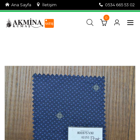
Ana Sayfa
İletişim
0534 665 53 02
0