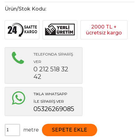
Ürün/Stok Kodu:
2000 TL +
ücretsiz kargo
TELEFONDA SİPARİŞ
VER
0 212 518 32
42
TIKLA WHATSAPP
İLE SİPARİŞ VER
05326269085
metre
SEPETE EKLE