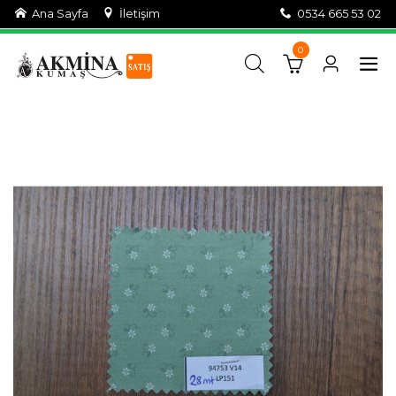
Ana Sayfa
İletişim
0534 665 53 02
0