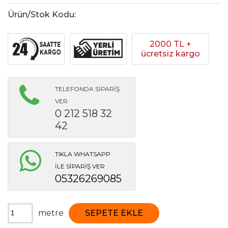
Ürün/Stok Kodu:
2000 TL +
ücretsiz kargo
TELEFONDA SİPARİŞ
VER
0 212 518 32
42
TIKLA WHATSAPP
İLE SİPARİŞ VER
05326269085
metre
SEPETE EKLE