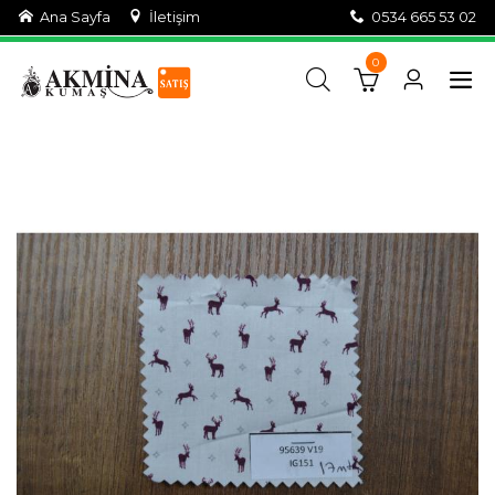
Ana Sayfa
İletişim
0534 665 53 02
0