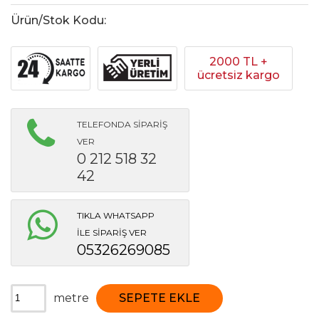
Ürün/Stok Kodu:
2000 TL +
ücretsiz kargo
TELEFONDA SİPARİŞ
VER
0 212 518 32
42
TIKLA WHATSAPP
İLE SİPARİŞ VER
05326269085
metre
SEPETE EKLE