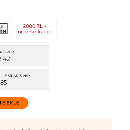
2000 TL +
ücretsiz kargo
RİŞ VER
2 42
İLE SİPARİŞ VER
085
TE EKLE