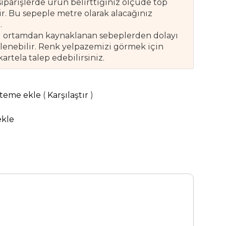
siparişlerde ürün belirttiğiniz ölçüde top
. Bu sepeple metre olarak alacağınız
.
tal ortamdan kaynaklanan sebeplerden dolayı
ülenebilir. Renk yelpazemizi görmek için
tela talep edebilirsiniz.
steme ekle
(
Karşılaştır
)
ekle