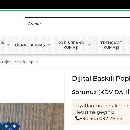
UK
KOT & JEANS
TRENÇKOT
LİKRALI KUMAŞ
KUMAŞ
KUMAŞI
›
Dijital Baskılı Poplin
Dijital Baskılı Pop
Sorunuz
(KDV DAHİ
Fiyatlarımız perakende f
iletişime geçiniz:
+90 505 097 78 44