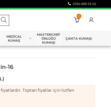
0534 665 53 02
0
MASTERCHEF
MEDİCAL
ÖNLÜĞÜ
ÇANTA KUMAŞI
KUMAŞ
KUMAŞI
lin-16
L)
iyatlardır. Toptan fiyatlar için lütfen