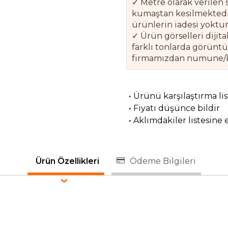
✓ Metre olarak verilen 
kumaştan kesilmektedir
ürünlerin iadesi yoktur
✓ Ürün görselleri diji
farklı tonlarda görünt
firmamızdan numune/kar
·
Ürünü karşılaştırma li
·
Fiyatı düşünce bildir
·
Aklımdakiler listesine 
Ürün Özellikleri
Ödeme Bilgileri