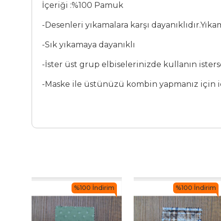
İçeriği :%100 Pamuk
-Desenleri yıkamalara karşı dayanıklıdır.Yı
-Sık yıkamaya dayanıklı
-İster üst grup elbiselerinizde kullanın iste
-Maske ile üstünüzü kombin yapmanız için i
irim
%100 İndirim
%100 İndirim