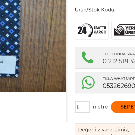
Ürün/Stok Kodu:
TELEFONDA SİPA
0 212 518 3
TIKLA WHATSAPP 
05326269
metre
SEPE
Değerli ziyaretçimiz;