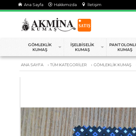
Ana Sayfa
Hakkımızda
İletişim
GÖMLEKLİK
İŞELBİSELİK
PANTOLONL
KUMAŞ
KUMAŞ
KUMAŞ
ANA SAYFA
›
TÜM KATEGORİLER
›
GÖMLEKLİK KUMAŞ