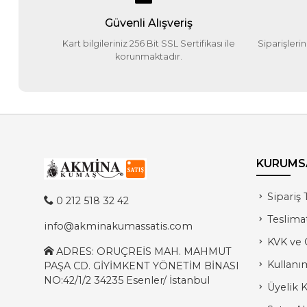
Güvenli Alışveriş
Kart bilgileriniz 256 Bit SSL Sertifikası ile
Siparişleri
korunmaktadır.
KURUMS
Sipariş 
0 212 518 32 42
Teslima
info@akminakumassatis.com
KVK ve G
ADRES: ORUÇREİS MAH. MAHMUT
Kullanım
PAŞA CD. GİYİMKENT YÖNETİM BİNASI
NO:42/1/2 34235 Esenler/ İstanbul
Üyelik K