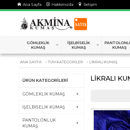
Ana Sayfa
Hakkımızda
İletişim
GÖMLEKLİK
İŞELBİSELİK
PANTOLONL
KUMAŞ
KUMAŞ
KUMAŞ
ANA SAYFA
›
TÜM KATEGORİLER
›
LİKRALI KUMAŞ
LİKRALI K
ÜRÜN KATEGORİLERİ
+
GÖMLEKLİK KUMAŞ
+
İŞELBİSELİK KUMAŞ
PANTOLONLUK
+
KUMAŞ