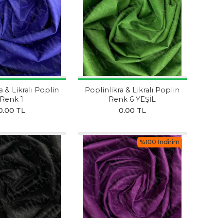
a & Likralı Poplin
Poplinlikra & Likralı Poplin
Renk 1
Renk 6 YEŞİL
0.00 TL
0.00 TL
%100 İndirim