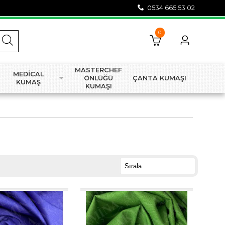
0534 665 53 02
0
MASTERCHEF
MEDİCAL
ÖNLÜĞÜ
ÇANTA KUMAŞI
KUMAŞ
KUMAŞI