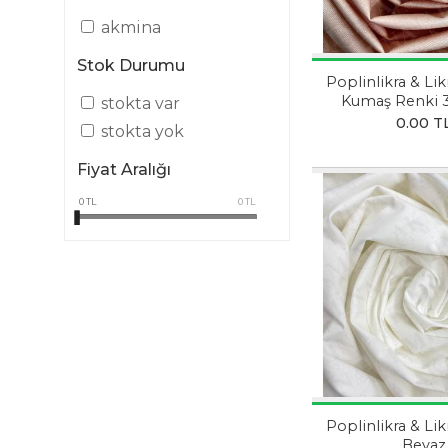
akmina
Stok Durumu
Poplinlikra & Lik
Kumaş Renki 
stokta var
PUDR
0.00 T
stokta yok
Fiyat Aralığı
0
TL
0
TL
Poplinlikra & Lik
Beyaz