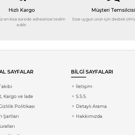
Hızlı Kargo
Müşteri Temsilcis
niz en kısa sürede adresinize teslim
Size uygun ürün için destek olma
edilir.
AL SAYFALAR
BİLGİ SAYFALARI
Takibi
İletişim
t, Kargo ve İade
S.S.S.
izlilik Politikası
Detaylı Arama
 Şartları
Hakkımızda
uralları