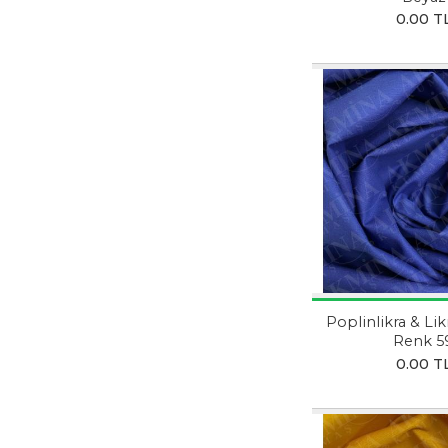
0.00 T
Poplinlikra & Lik
Renk 5
0.00 T