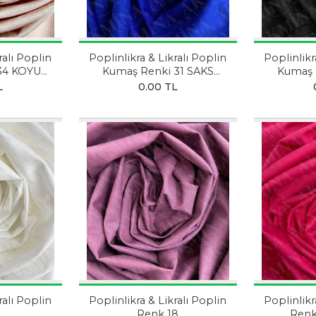
ralı Poplin
Poplinlikra & Likralı Poplin
Poplinlikr
34 KOYU
Kumaş Renki 31 SAKS
Kumaş 
A
MAVİSİ
L
0.00 TL
ralı Poplin
Poplinlikra & Likralı Poplin
Poplinlikr
Renk 18
Ren