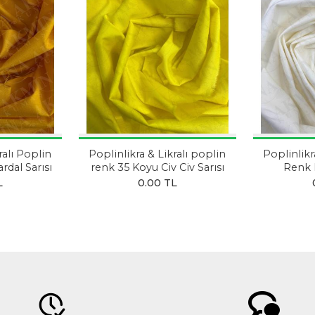
ralı Poplin
Poplinlikra & Likralı poplin
Poplinlikr
rdal Sarısı
renk 35 Koyu Civ Civ Sarısı
Renk 
L
0.00 TL