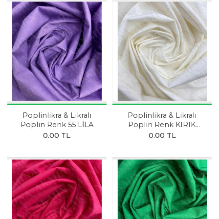
Poplinlikra & Likralı
Poplinlikra & Likralı
Poplin Renk 55 LİLA
Poplin Renk KIRIK
BEYAZ
0.00 TL
0.00 TL