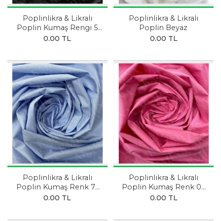
Poplinlikra & Likralı
Poplinlikra & Likralı
Poplin Kumaş Rengi 5
Poplin Beyaz
SİYAH
0.00 TL
0.00 TL
Poplinlikra & Likralı
Poplinlikra & Likralı
Poplin Kumaş Renk 71
Poplin Kumaş Renk 02
BEBEK MAVİSİ
AÇIK PEMBE
0.00 TL
0.00 TL