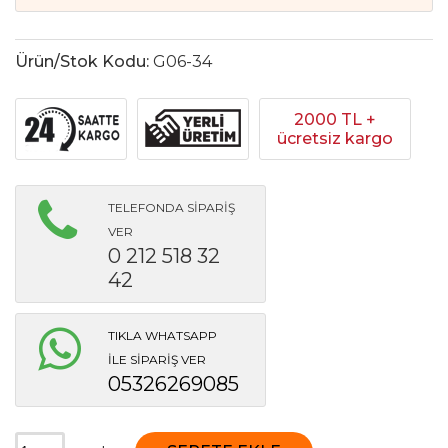
Ürün/Stok Kodu:
G06-34
2000 TL +
ücretsiz kargo
TELEFONDA SİPARİŞ
VER
0 212 518 32
42
TIKLA WHATSAPP
İLE SİPARİŞ VER
05326269085