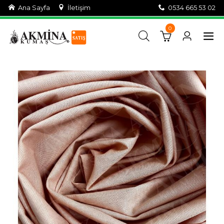
Ana Sayfa
İletişim
0534 665 53 02
0