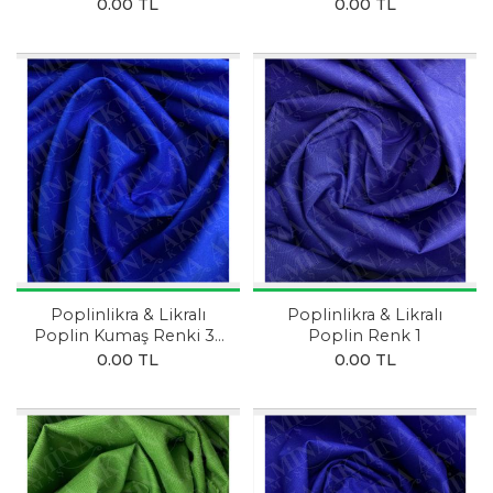
PUDRA
FUŞYA
0.00 TL
0.00 TL
Poplinlikra & Likralı
Poplinlikra & Likralı
Poplin Kumaş Renki 31
Poplin Renk 1
SAKS MAVİSİ
0.00 TL
0.00 TL