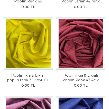
Poplin Renk 69
Poplin Safran 42 renk
Hardal Sarısı
0.00 TL
0.00 TL
Poplinlikra & Likralı
Poplinlikra & Likralı
poplin renk 35 Koyu Civ
Poplin Renk 43 Açık
Civ Sarısı
Bordo
0.00 TL
0.00 TL