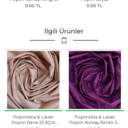
SİYAH
0.00 TL
0.00 TL
İlgili Ürünler
Poplinlikra & Likralı
Poplinlikra & Likralı
Poplin Renk 25 AÇIK
Poplin Kumaş Renkli 38