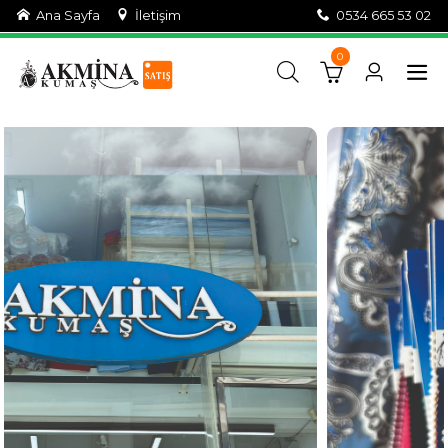
Ana Sayfa
İletişim
0534 665 53 02
0
Renk Çeşitleri...