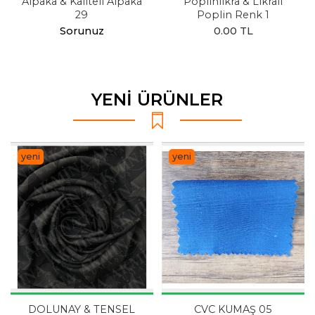
Alpaka & Kaliteli Alpaka
Poplinlikra & Likralı
29
Poplin Renk 1
Sorunuz
0.00 TL
YENİ ÜRÜNLER
yeni
yeni
DOLUNAY & TENSEL
CVC KUMAŞ 05