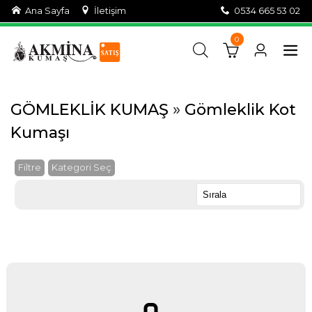
Ana Sayfa
İletişim
0534 665 53 02
0
GÖMLEKLİK KUMAŞ
»
Gömleklik Kot
Kumaşı
Filtre
Kategori Seç