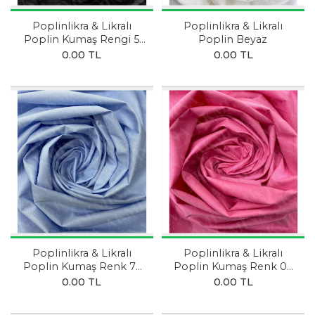
Poplinlikra & Likralı
Poplinlikra & Likralı
Poplin Kumaş Rengi 5
Poplin Beyaz
SİYAH
0.00 TL
0.00 TL
Poplinlikra & Likralı
Poplinlikra & Likralı
Poplin Kumaş Renk 71
Poplin Kumaş Renk 02
BEBEK MAVİSİ
AÇIK PEMBE
0.00 TL
0.00 TL