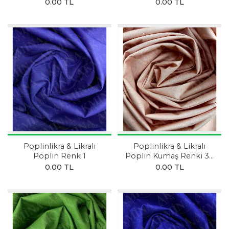
FUŞYA
SAKS MAVİSİ
0.00 TL
0.00 TL
Poplinlikra & Likralı
Poplinlikra & Likralı
Poplin Renk 1
Poplin Kumaş Renki 34
KOYU PUDRA
0.00 TL
0.00 TL