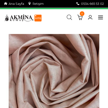
Ana Sayfa
İletişim
0534 665 53 02
0