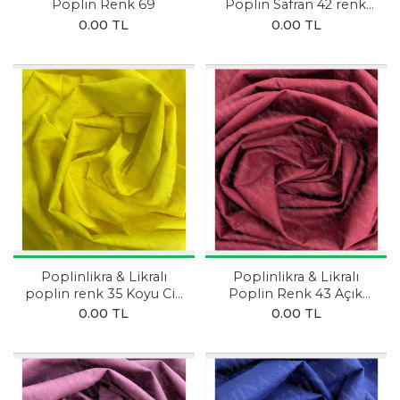
Poplin Renk 69
Poplin Safran 42 renk
Hardal Sarısı
0.00 TL
0.00 TL
Poplinlikra & Likralı
Poplinlikra & Likralı
poplin renk 35 Koyu Civ
Poplin Renk 43 Açık
Civ Sarısı
Bordo
0.00 TL
0.00 TL