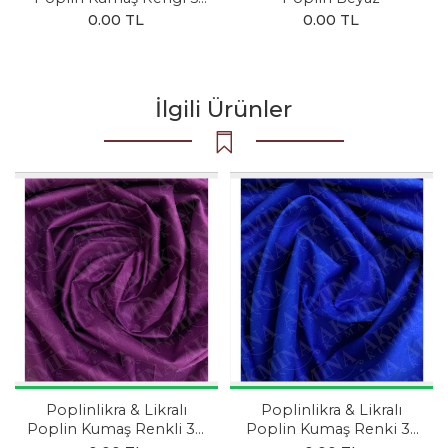
SİYAH
0.00 TL
0.00 TL
İlgili Ürünler
Poplinlikra & Likralı
Poplinlikra & Likralı
Poplin Kumaş Renkli 38
Poplin Kumaş Renki 31