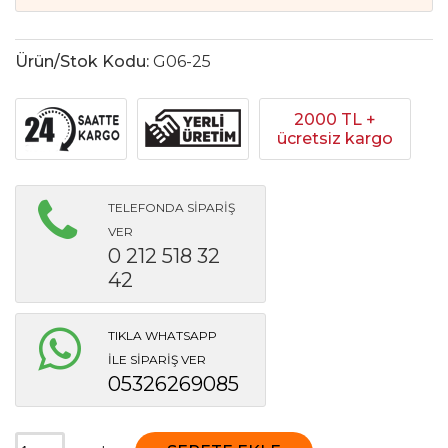
Ürün/Stok Kodu:
G06-25
2000 TL +
ücretsiz kargo
TELEFONDA SİPARİŞ
VER
0 212 518 32
42
TIKLA WHATSAPP
İLE SİPARİŞ VER
05326269085