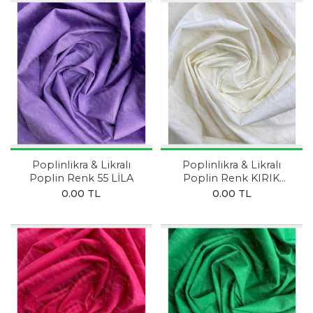
Poplinlikra & Likralı
Poplinlikra & Likralı
Poplin Renk 55 LİLA
Poplin Renk KIRIK
BEYAZ
0.00 TL
0.00 TL