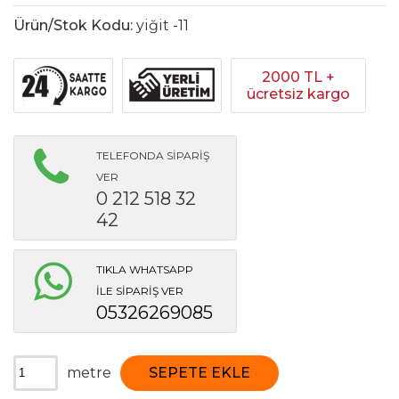
Ürün/Stok Kodu:
yiğit -11
2000 TL +
ücretsiz kargo
TELEFONDA SİPARİŞ
VER
0 212 518 32
42
TIKLA WHATSAPP
İLE SİPARİŞ VER
05326269085
metre
SEPETE EKLE