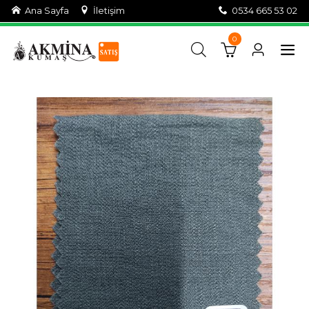
Ana Sayfa
İletişim
0534 665 53 02
0