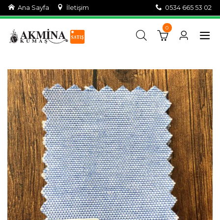
Ana Sayfa
İletişim
0534 665 53 02
0