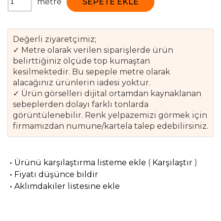
metre
SEPETE EKLE
Değerli ziyaretçimiz;
✓ Metre olarak verilen siparişlerde ürün
belirttiğiniz ölçüde top kumaştan
kesilmektedir. Bu sepeple metre olarak
alacağınız ürünlerin iadesi yoktur.
✓ Ürün görselleri dijital ortamdan kaynaklanan
sebeplerden dolayı farklı tonlarda
görüntülenebilir. Renk yelpazemizi görmek için
firmamızdan numune/kartela talep edebilirsiniz.
·
Ürünü karşılaştırma listeme ekle
(
Karşılaştır
)
·
Fiyatı düşünce bildir
·
Aklımdakiler listesine ekle