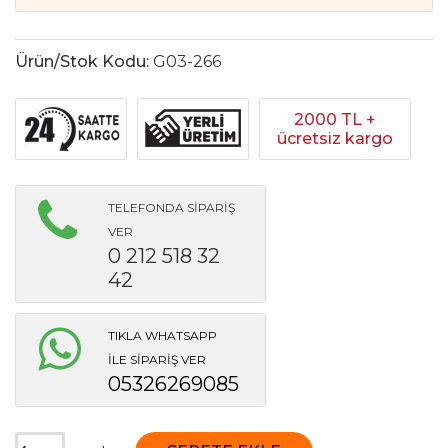
Ürün/Stok Kodu:
G03-266
2000 TL +
ücretsiz kargo
TELEFONDA SİPARİŞ
VER
0 212 518 32
42
TIKLA WHATSAPP
İLE SİPARİŞ VER
05326269085