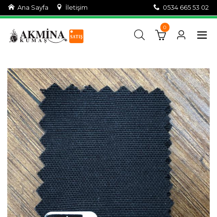
Ana Sayfa
İletişim
0534 665 53 02
0