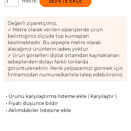
metre
SEPETE EKLE
Değerli ziyaretçimiz;
✓ Metre olarak verilen siparişlerde ürün
belirttiğiniz ölçüde top kumaştan
kesilmektedir. Bu sepeple metre olarak
alacağınız ürünlerin iadesi yoktur.
✓ Ürün görselleri dijital ortamdan kaynaklanan
sebeplerden dolayı farklı tonlarda
görüntülenebilir. Renk yelpazemizi görmek için
firmamızdan numune/kartela talep edebilirsiniz.
·
Ürünü karşılaştırma listeme ekle
(
Karşılaştır
)
·
Fiyatı düşünce bildir
·
Aklımdakiler listesine ekle