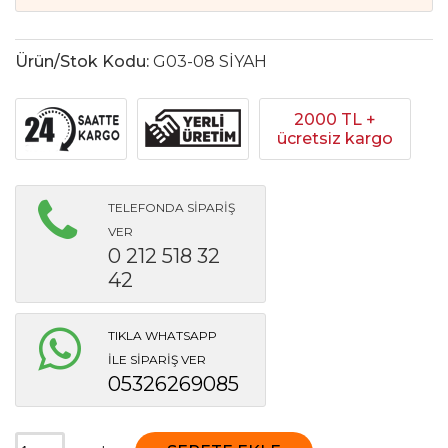
Ürün/Stok Kodu:
G03-08 SİYAH
2000 TL +
ücretsiz kargo
TELEFONDA SİPARİŞ
VER
0 212 518 32
42
TIKLA WHATSAPP
İLE SİPARİŞ VER
05326269085