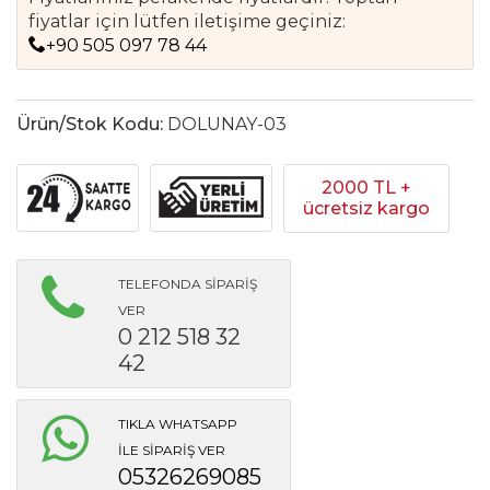
fiyatlar için lütfen iletişime geçiniz:
+90 505 097 78 44
Ürün/Stok Kodu:
DOLUNAY-03
2000 TL +
ücretsiz kargo
TELEFONDA SİPARİŞ
VER
0 212 518 32
42
TIKLA WHATSAPP
İLE SİPARİŞ VER
05326269085