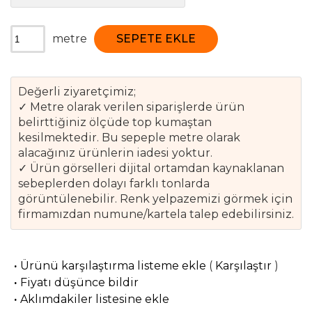
metre
SEPETE EKLE
Değerli ziyaretçimiz;
✓ Metre olarak verilen siparişlerde ürün
belirttiğiniz ölçüde top kumaştan
kesilmektedir. Bu sepeple metre olarak
alacağınız ürünlerin iadesi yoktur.
✓ Ürün görselleri dijital ortamdan kaynaklanan
sebeplerden dolayı farklı tonlarda
görüntülenebilir. Renk yelpazemizi görmek için
firmamızdan numune/kartela talep edebilirsiniz.
·
Ürünü karşılaştırma listeme ekle
(
Karşılaştır
)
·
Fiyatı düşünce bildir
·
Aklımdakiler listesine ekle