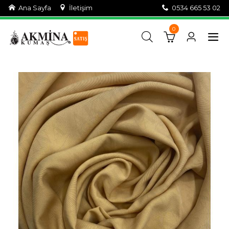
Ana Sayfa
İletişim
0534 665 53 02
0