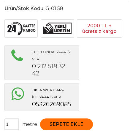
Ürün/Stok Kodu:
G-01 58
2000 TL +
ücretsiz kargo
TELEFONDA SİPARİŞ
VER
0 212 518 32
42
TIKLA WHATSAPP
İLE SİPARİŞ VER
05326269085
metre
SEPETE EKLE