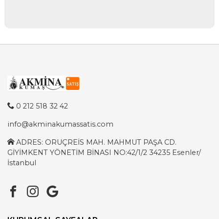
0 212 518 32 42
info@akminakumassatis.com
ADRES: ORUÇREİS MAH. MAHMUT PAŞA CD.
GİYİMKENT YÖNETİM BİNASI NO:42/1/2 34235 Esenler/
İstanbul