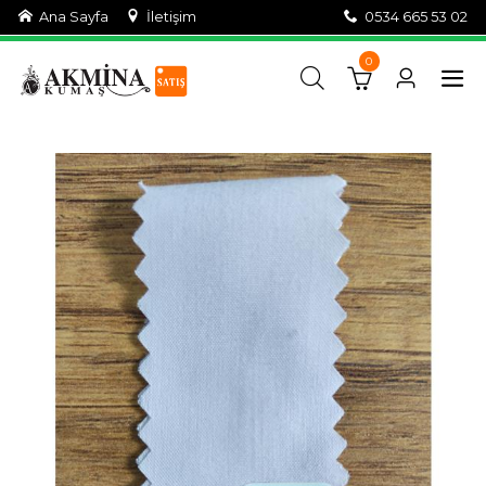
Ana Sayfa
İletişim
0534 665 53 02
0