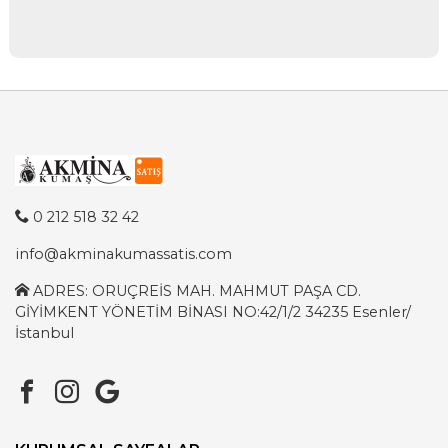
0 212 518 32 42
info@akminakumassatis.com
ADRES: ORUÇREİS MAH. MAHMUT PAŞA CD.
GİYİMKENT YÖNETİM BİNASI NO:42/1/2 34235 Esenler/
İstanbul