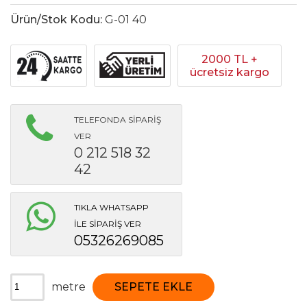
Ürün/Stok Kodu:
G-01 40
2000 TL +
ücretsiz kargo
TELEFONDA SİPARİŞ
VER
0 212 518 32
42
TIKLA WHATSAPP
İLE SİPARİŞ VER
05326269085
metre
SEPETE EKLE