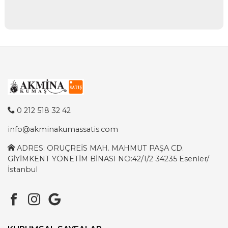
0 212 518 32 42
info@akminakumassatis.com
ADRES: ORUÇREİS MAH. MAHMUT PAŞA CD.
GİYİMKENT YÖNETİM BİNASI NO:42/1/2 34235 Esenler/
İstanbul