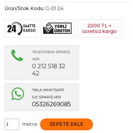
Ürün/Stok Kodu:
G-01 24
2000 TL +
ücretsiz kargo
TELEFONDA SİPARİŞ
VER
0 212 518 32
42
TIKLA WHATSAPP
İLE SİPARİŞ VER
05326269085
metre
SEPETE EKLE