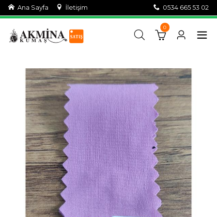
Ana Sayfa
İletişim
0534 665 53 02
0