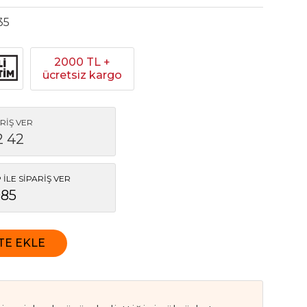
35
2000 TL +
ücretsiz kargo
RİŞ VER
2 42
İLE SİPARİŞ VER
085
TE EKLE