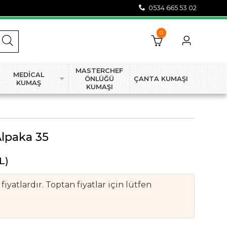
0534 665 53 02
0
MASTERCHEF
MEDİCAL
ÖNLÜĞÜ
ÇANTA KUMAŞI
KUMAŞ
KUMAŞI
Alpaka 35
L)
iyatlardır. Toptan fiyatlar için lütfen