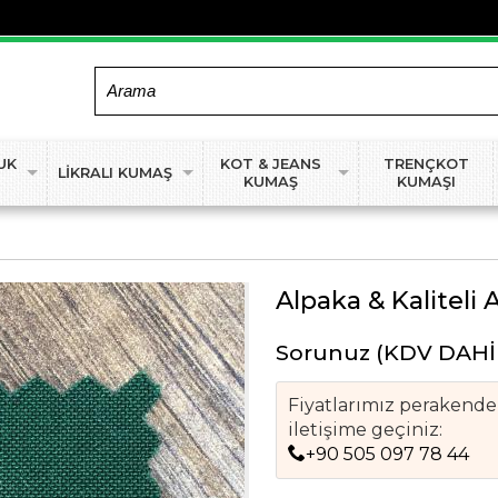
UK
KOT & JEANS
TRENÇKOT
LİKRALI KUMAŞ
KUMAŞ
KUMAŞI
Alpaka & Kaliteli 
Sorunuz
(KDV DAHİ
Fiyatlarımız perakende f
iletişime geçiniz:
+90 505 097 78 44