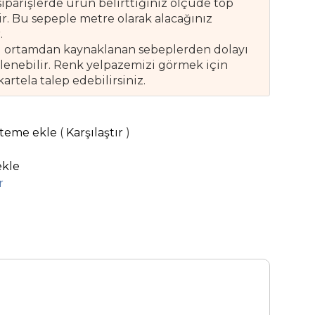
siparişlerde ürün belirttiğiniz ölçüde top
. Bu sepeple metre olarak alacağınız
.
tal ortamdan kaynaklanan sebeplerden dolayı
ülenebilir. Renk yelpazemizi görmek için
tela talep edebilirsiniz.
steme ekle
(
Karşılaştır
)
ekle
r