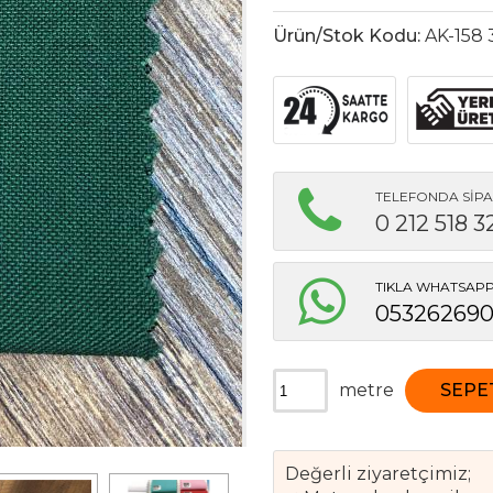
Ürün/Stok Kodu:
AK-158 
TELEFONDA SİPA
0 212 518 3
TIKLA WHATSAPP 
05326269
metre
SEPE
Değerli ziyaretçimiz;