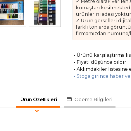
✓ Metre olarak verilen 
kumaştan kesilmektedir
ürünlerin iadesi yoktur
✓ Ürün görselleri diji
farklı tonlarda görünt
firmamızdan numune/kar
·
Ürünü karşılaştırma li
·
Fiyatı düşünce bildir
·
Aklımdakiler listesine 
·
Stoga girince haber ve
Ürün Özellikleri
Ödeme Bilgileri