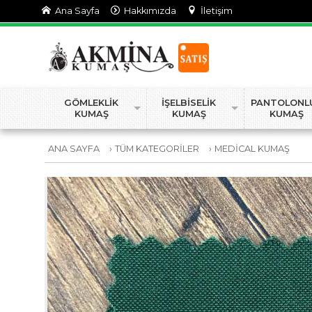
Ana Sayfa
Hakkımızda
İletişim
GÖMLEKLİK
İŞELBİSELİK
PANTOLONL
KUMAŞ
KUMAŞ
KUMAŞ
ANA SAYFA
›
TÜM KATEGORİLER
›
MEDİCAL KUMAŞ