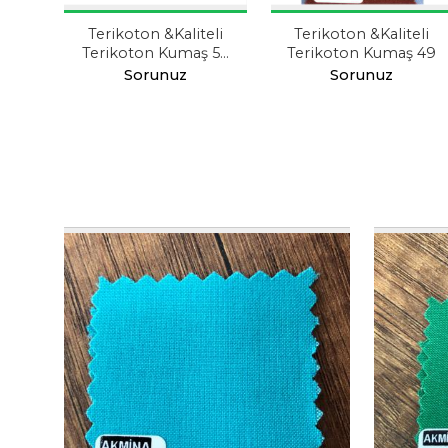
eli
Terikoton &Kaliteli
Terikoton &Kaliteli
 19
Terikoton Kumaş 54
Terikoton Kumaş 49
Koyu Lacivert
Sorunuz
Sorunuz