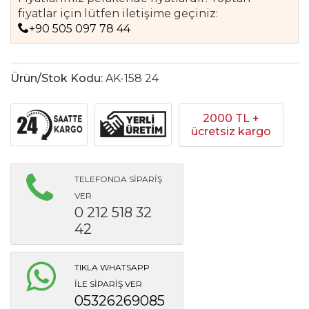
fiyatlar için lütfen iletişime geçiniz:
+90 505 097 78 44
Ürün/Stok Kodu:
AK-158 24
2000 TL +
ücretsiz kargo
TELEFONDA SİPARİŞ
VER
0 212 518 32
42
TIKLA WHATSAPP
İLE SİPARİŞ VER
05326269085