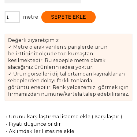
metre
SEPETE EKLE
Değerli ziyaretçimiz;
✓ Metre olarak verilen siparişlerde ürün
belirttiğiniz ölçüde top kumaştan
kesilmektedir. Bu sepeple metre olarak
alacağınız ürünlerin iadesi yoktur.
✓ Ürün görselleri dijital ortamdan kaynaklanan
sebeplerden dolayı farklı tonlarda
görüntülenebilir. Renk yelpazemizi görmek için
firmamızdan numune/kartela talep edebilirsiniz.
·
Ürünü karşılaştırma listeme ekle
(
Karşılaştır
)
·
Fiyatı düşünce bildir
·
Aklımdakiler listesine ekle