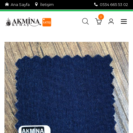
Ana Sayfa
İletişim
0534 665 53 02
0