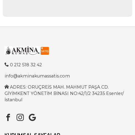
0 212 518 32 42
info@akminakumassatis.com
ADRES: ORUÇREİS MAH. MAHMUT PAŞA CD.
GİYİMKENT YÖNETİM BİNASI NO:42/1/2 34235 Esenler/
İstanbul