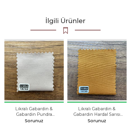
İlgili Ürünler
Likralı Gabardin &
Likralı Gabardin &
Gabardin Pundra
Gabardin Hardal Sarısı
Pembe 14742
14749
Sorunuz
Sorunuz