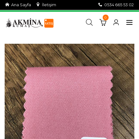
Ana Sayfa
İletişim
0534 665 53 02
0