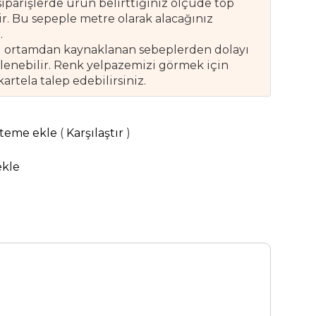
siparişlerde ürün belirttiğiniz ölçüde top
. Bu sepeple metre olarak alacağınız
.
tal ortamdan kaynaklanan sebeplerden dolayı
ülenebilir. Renk yelpazemizi görmek için
tela talep edebilirsiniz.
steme ekle
(
Karşılaştır
)
ekle