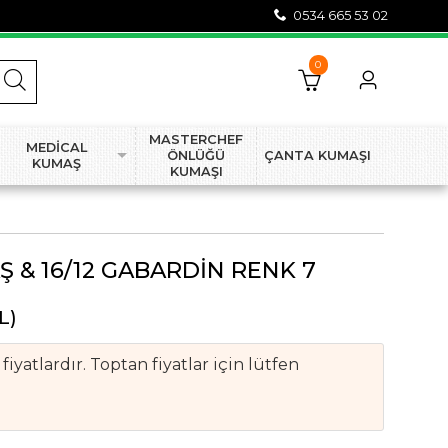
0534 665 53 02
0
MASTERCHEF
MEDİCAL
ÖNLÜĞÜ
ÇANTA KUMAŞI
KUMAŞ
KUMAŞI
 & 16/12 GABARDİN RENK 7
L)
iyatlardır. Toptan fiyatlar için lütfen