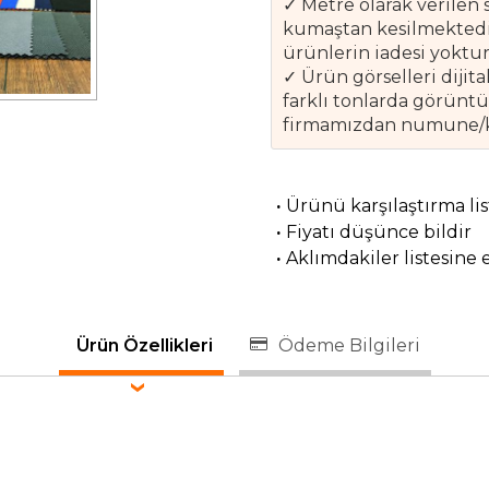
✓ Metre olarak verilen 
kumaştan kesilmektedir
ürünlerin iadesi yoktur
✓ Ürün görselleri diji
farklı tonlarda görünt
firmamızdan numune/kar
·
Ürünü karşılaştırma li
·
Fiyatı düşünce bildir
·
Aklımdakiler listesine 
Ürün Özellikleri
Ödeme Bilgileri