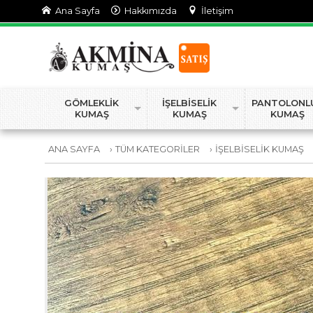
Ana Sayfa
Hakkımızda
İletişim
GÖMLEKLİK
İŞELBİSELİK
PANTOLONL
KUMAŞ
KUMAŞ
KUMAŞ
ANA SAYFA
›
TÜM KATEGORİLER
›
İŞELBİSELİK KUMAŞ