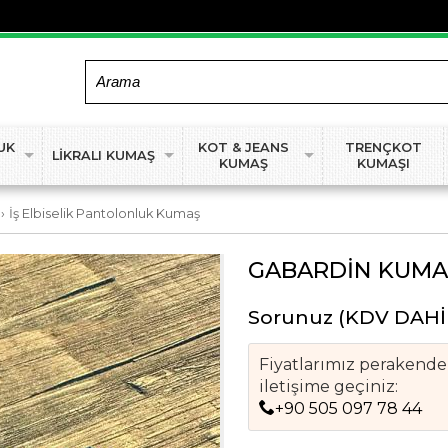
UK
KOT & JEANS
TRENÇKOT
LİKRALI KUMAŞ
KUMAŞ
KUMAŞI
›
İş Elbiselik Pantolonluk Kumaş
GABARDİN KUMAŞ
Sorunuz
(KDV DAHİ
Fiyatlarımız perakende f
iletişime geçiniz:
+90 505 097 78 44