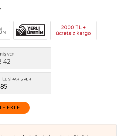
7
2000 TL +
ücretsiz kargo
RİŞ VER
2 42
İLE SİPARİŞ VER
085
TE EKLE