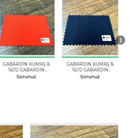
❯
GABARDİN KUMAŞ &
GABARDİN KUMAŞ &
GA
16/12 GABARDİN
16/12 GABARDİN
RENK 4
RENK 8
Sorunuz
Sorunuz