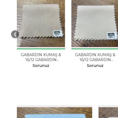
❮
Ş &
GABARDİN KUMAŞ &
GABARDİN KUMAŞ &
N
16/12 GABARDİN
16/12 GABARDİN
RENK 1
RENK 11
Sorunuz
Sorunuz