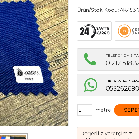
Ürün/Stok Kodu:
AK-153 
TELEFONDA SİPA
0 212 518 3
TIKLA WHATSAPP 
05326269
metre
SEPE
Değerli ziyaretçimiz;